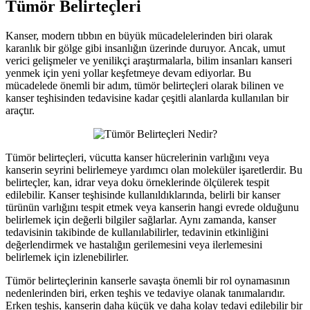
Tümör Belirteçleri
Kanser, modern tıbbın en büyük mücadelelerinden biri olarak
karanlık bir gölge gibi insanlığın üzerinde duruyor. Ancak, umut
verici gelişmeler ve yenilikçi araştırmalarla, bilim insanları kanseri
yenmek için yeni yollar keşfetmeye devam ediyorlar. Bu
mücadelede önemli bir adım, tümör belirteçleri olarak bilinen ve
kanser teşhisinden tedavisine kadar çeşitli alanlarda kullanılan bir
araçtır.
Tümör belirteçleri, vücutta kanser hücrelerinin varlığını veya
kanserin seyrini belirlemeye yardımcı olan moleküler işaretlerdir. Bu
belirteçler, kan, idrar veya doku örneklerinde ölçülerek tespit
edilebilir. Kanser teşhisinde kullanıldıklarında, belirli bir kanser
türünün varlığını tespit etmek veya kanserin hangi evrede olduğunu
belirlemek için değerli bilgiler sağlarlar. Aynı zamanda, kanser
tedavisinin takibinde de kullanılabilirler, tedavinin etkinliğini
değerlendirmek ve hastalığın gerilemesini veya ilerlemesini
belirlemek için izlenebilirler.
Tümör belirteçlerinin kanserle savaşta önemli bir rol oynamasının
nedenlerinden biri, erken teşhis ve tedaviye olanak tanımalarıdır.
Erken teşhis, kanserin daha küçük ve daha kolay tedavi edilebilir bir