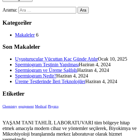
Arama:
Kategoriler
Makaleler
6
Son Makaleler
Uyuşturucular Vücuttan Kaç Günde Atılır
Ocak 10, 2025
Spermiogram Testinin Yapılması
Haziran 4, 2024
Spermiogram ve Üreme Sağlığı
Haziran 4, 2024
Spermiogram Nedir?
Haziran 4, 2024
Üreme Testlerinde İleri Teknolojiler
Haziran 4, 2024
Etiketler
Chemistry
equipment‎
Medical
Physics
YAŞAM TANI TAHLİL LABORATUVARI tüm bölgeye hitap
etmek amacıyla modern cihaz ve yöntemler seçilerek, Biyokimya ve
Mikrobiyoloji branşlarında merkez laboratuvar olarak hizmet
vermektedir.