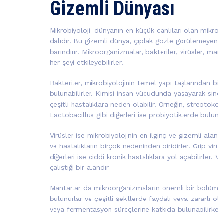
Gizemli Dünyası
Mikrobiyoloji, dünyanın en küçük canlıları olan mik
dalıdır. Bu gizemli dünya, çıplak gözle görülemeyen 
barındırır. Mikroorganizmalar, bakteriler, virüsler, m
her şeyi etkileyebilirler.
Bakteriler, mikrobiyolojinin temel yapı taşlarından bi
bulunabilirler. Kimisi insan vücudunda yaşayarak si
çeşitli hastalıklara neden olabilir. Örneğin, streptok
Lactobacillus gibi diğerleri ise probiyotiklerde bulu
Virüsler ise mikrobiyolojinin en ilginç ve gizemli ala
ve hastalıkların birçok nedeninden biridirler. Grip vi
diğerleri ise ciddi kronik hastalıklara yol açabilirler.
çalıştığı bir alandır.
Mantarlar da mikroorganizmaların önemli bir bölümü
bulunurlar ve çeşitli şekillerde faydalı veya zararlı 
veya fermentasyon süreçlerine katkıda bulunabilirken,