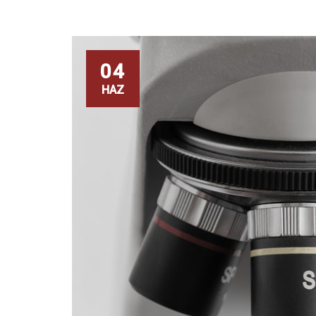
04
HAZ