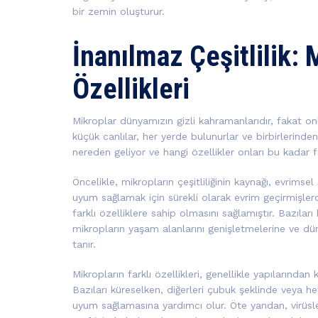
bir zemin oluşturur.
İnanılmaz Çeşitlilik: M
Özellikleri
Mikroplar dünyamızın gizli kahramanlarıdır, fakat onlar
küçük canlılar, her yerde bulunurlar ve birbirlerinden ç
nereden geliyor ve hangi özellikler onları bu kadar fa
Öncelikle, mikropların çeşitliliğinin kaynağı, evrimse
uyum sağlamak için sürekli olarak evrim geçirmişlerd
farklı özelliklere sahip olmasını sağlamıştır. Bazıları h
mikropların yaşam alanlarını genişletmelerine ve
tanır.
Mikropların farklı özellikleri, genellikle yapılarından 
Bazıları küreselken, diğerleri çubuk şeklinde veya heli
uyum sağlamasına yardımcı olur. Öte yandan, virüsle