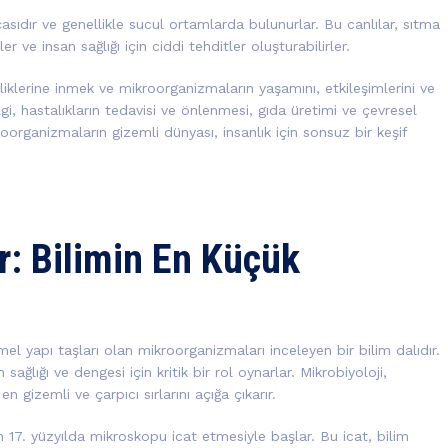
asıdır ve genellikle sucul ortamlarda bulunurlar. Bu canlılar, sıtma
r ve insan sağlığı için ciddi tehditler oluşturabilirler.
liklerine inmek ve mikroorganizmaların yaşamını, etkileşimlerini ve
bilgi, hastalıkların tedavisi ve önlenmesi, gıda üretimi ve çevresel
oorganizmaların gizemli dünyası, insanlık için sonsuz bir keşif
r: Bilimin En Küçük
l yapı taşları olan mikroorganizmaları inceleyen bir bilim dalıdır.
ağlığı ve dengesi için kritik bir rol oynarlar. Mikrobiyoloji,
gizemli ve çarpıcı sırlarını açığa çıkarır.
 17. yüzyılda mikroskopu icat etmesiyle başlar. Bu icat, bilim