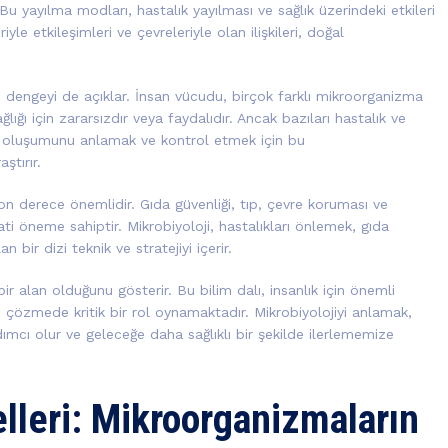
 Bu yayılma modları, hastalık yayılması ve sağlık üzerindeki etkileri
iyle etkileşimleri ve çevreleriyle olan ilişkileri, doğal
ce dengeyi de açıklar. İnsan vücudu, birçok farklı mikroorganizma
ığı için zararsızdır veya faydalıdır. Ancak bazıları hastalık ve
lık oluşumunu anlamak ve kontrol etmek için bu
ştırır.
on derece önemlidir. Gıda güvenliği, tıp, çevre koruması ve
yati öneme sahiptir. Mikrobiyoloji, hastalıkları önlemek, gıda
n bir dizi teknik ve stratejiyi içerir.
bir alan olduğunu gösterir. Bu bilim dalı, insanlık için önemli
çözmede kritik bir rol oynamaktadır. Mikrobiyolojiyi anlamak,
ımcı olur ve geleceğe daha sağlıklı bir şekilde ilerlememize
lleri: Mikroorganizmaların