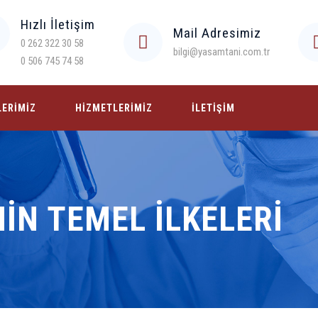
Hızlı İletişim
Mail Adresimiz
0 262 322 30 58
bilgi@yasamtani.com.tr
0 506 745 74 58
LERIMIZ
HIZMETLERIMIZ
İLETIŞIM
IN TEMEL İLKELERI