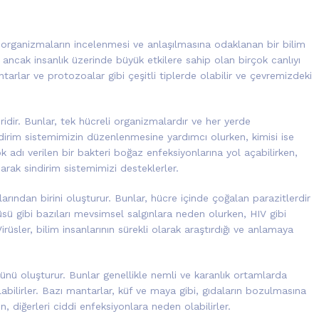
roorganizmaların incelenmesi ve anlaşılmasına odaklanan bir bilim
ancak insanlık üzerinde büyük etkilere sahip olan birçok canlıyı
antarlar ve protozoalar gibi çeşitli tiplerde olabilir ve çevremizdeki
ridir. Bunlar, tek hücreli organizmalardır ve her yerde
ndirim sistemimizin düzenlenmesine yardımcı olurken, kimisi ise
ok adı verilen bir bakteri boğaz enfeksiyonlarına yol açabilirken,
narak sindirim sistemimizi desteklerler.
nlarından birini oluşturur. Bunlar, hücre içinde çoğalan parazitlerdir
rüsü gibi bazıları mevsimsel salgınlara neden olurken, HIV gibi
 Virüsler, bilim insanlarının sürekli olarak araştırdığı ve anlamaya
nü oluşturur. Bunlar genellikle nemli ve karanlık ortamlarda
olabilirler. Bazı mantarlar, küf ve maya gibi, gıdaların bozulmasına
 diğerleri ciddi enfeksiyonlara neden olabilirler.