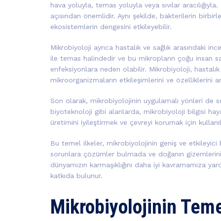
hava yoluyla, temas yoluyla veya sıvılar aracılığıyla.
açısından önemlidir. Aynı şekilde, bakterilerin birbirler
ekosistemlerin dengesini etkileyebilir.
Mikrobiyoloji ayrıca hastalık ve sağlık arasındaki in
ile temas halindedir ve bu mikropların çoğu insan sağl
enfeksiyonlara neden olabilir. Mikrobiyoloji, hasta
mikroorganizmaların etkileşimlerini ve özelliklerini ara
Son olarak, mikrobiyolojinin uygulamalı yönleri de s
biyoteknoloji gibi alanlarda, mikrobiyoloji bilgisi ha
üretimini iyileştirmek ve çevreyi korumak için kullanıla
Bu temel ilkeler, mikrobiyolojinin geniş ve etkileyici 
sorunlara çözümler bulmada ve doğanın gizemlerini 
dünyamızın karmaşıklığını daha iyi kavramamıza yard
katkıda bulunur.
Mikrobiyolojinin Teme