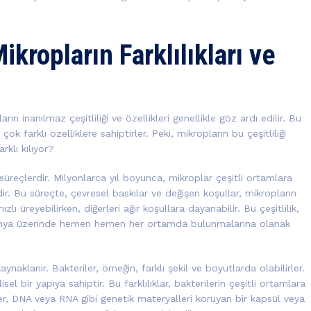
ikropların Farklılıkları ve
ın inanılmaz çeşitliliği ve özellikleri genellikle göz ardı edilir. Bu
ok farklı özelliklere sahiptirler. Peki, mikropların bu çeşitliliği
rklı kılıyor?
l süreçlerdir. Milyonlarca yıl boyunca, mikroplar çeşitli ortamlara
ir. Bu süreçte, çevresel baskılar ve değişen koşullar, mikropların
ızlı üreyebilirken, diğerleri ağır koşullara dayanabilir. Bu çeşitlilik,
 dünya üzerinde hemen hemen her ortamda bulunmalarına olanak
kaynaklanır. Bakteriler, örneğin, farklı şekil ve boyutlarda olabilirler.
sel bir yapıya sahiptir. Bu farklılıklar, bakterilerin çeşitli ortamlara
r, DNA veya RNA gibi genetik materyalleri koruyan bir kapsül veya