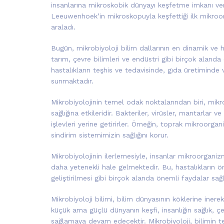
insanlarına mikroskobik dünyayı keşfetme imkanı verd
Leeuwenhoek’in mikroskopuyla keşfettiği ilk mikroorg
araladı.
Bugün, mikrobiyoloji bilim dallarının en dinamik ve hı
tarım, çevre bilimleri ve endüstri gibi birçok alanda
hastalıkların teşhis ve tedavisinde, gıda üretiminde ve
sunmaktadır.
Mikrobiyolojinin temel odak noktalarından biri, mikro
sağlığına etkileridir. Bakteriler, virüsler, mantarlar 
işlevleri yerine getirirler. Örneğin, toprak mikroorg
sindirim sistemimizin sağlığını korur.
Mikrobiyolojinin ilerlemesiyle, insanlar mikroorgani
daha yetenekli hale gelmektedir. Bu, hastalıkların ön
geliştirilmesi gibi birçok alanda önemli faydalar sağl
Mikrobiyoloji bilimi, bilim dünyasının köklerine inere
küçük ama güçlü dünyanın keşfi, insanlığın sağlık, çe
sağlamaya devam edecektir. Mikrobiyoloji, bilimin tem