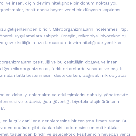
i ve insanlık için devrim niteliğinde bir dönüm noktasıydı.
anizmalar, basit ancak hayret verici bir dünyanın kapılarını
zlı gelişenlerinden biridir. Mikroorganizmaların incelenmesi, tıp,
 önemli uygulamalara sahiptir. Örneğin, mikrobiyal biyoteknoloji,
 çevre kirliliğinin azaltılmasında devrim niteliğinde yenilikler
organizmaların çeşitliliği ve bu çeşitliliğin doğaya ve insan
ve diğer mikroorganizmalar, farklı ortamlarda yaşarlar ve çeşitli
anizmaları bitki beslenmesini desteklerken, bağırsak mikrobiyotası
zmaları daha iyi anlamakta ve etkileşimlerini daha iyi yönetmekte
lenmesi ve tedavisi, gıda güvenliği, biyoteknolojik ürünlerin
ar.
k, en küçük canlılarla derinlemesine bir tanışma fırsatı sunar. Bu
vre ve endüstri gibi alanlardaki ilerlemesine önemli katkılar
el taşlarından biridir ve gelecekteki keşifler için heyecan verici