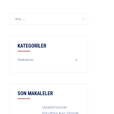
Arama:
KATEGORILER
Makaleler
6
SON MAKALELER
Uyuşturucular
Vücuttan Kaç Günde