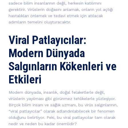
sadece bilim insanlarının değil, herkesin katılımını
gerektirir. Virüslerin doğasını anlamak, onların yol açtığı
hastalıkları önlemek ve tedavi etmek için atılacak
adımların temelini oluşturacaktır.
Viral Patlayıcılar:
Modern Dünyada
Salgınların Kökenleri ve
Etkileri
Modern dünyada, insanlık, doğal felaketlerle değil,
virüslerin yayılması gibi görünmez tehlikelerle yüzleşiyor.
Birçok bilim insanı ve sağlık uzmanı, bu virüs salgınlarının,
“viral patlayıcılar” olarak adlandırılabilecek bir fenomen
olduğunu belirtiyor. Peki, bu viral patlayıcılar tam olarak
nedir ve neden bu kadar önemlidir?