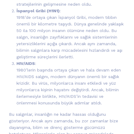
stratejilerinin gelişmesine neden oldu.
İspanyol Gribi (H1N1)
:
1918’de ortaya çıkan İspanyol Gribi, modern tıbbın
önemli bir kilometre taşıydı. Dünya genelinde yaklaşık
50 ila 100 milyon insanın ölümüne neden oldu. Bu
salgın, insanlığın zayıflıklarını ve sağlık sistemlerinin
yetersizliklerini açığa çıkardı. Ancak aynı zamanda,
bilimin salgınlara karşı mücadelesini hızlandırdı ve aşı
geliştirme süreçlerini ilerletti.
HIV/AIDS
:
1980’lerin başında ortaya çıkan ve hala devam eden
HIV/AIDS salgını, modern dünyanın önemli bir sağlık
krizidir. Bu virüs, milyonlarca insanı etkiledi ve yüz
milyonlarca kişinin hayatını değiştirdi. Ancak, bilimin
ilerlemesiyle birlikte, HIV/AIDS’in tedavisi ve
önlenmesi konusunda büyük adımlar atıldı.
Bu salgınlar, insanlığın ne kadar hassas olduğunu
gösteriyor. Ancak aynı zamanda, bu zor zamanlar bize
dayanışma, bilim ve direnç gösterme gücümüzü
hatırlatıyor. Mikroplarla olan bu sonsuz mücadelede,