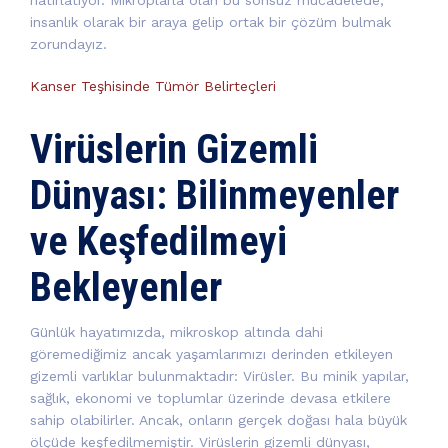
insanlık olarak bir araya gelip ortak bir çözüm bulmak
zorundayız.
Kanser Teşhisinde Tümör Belirteçleri
Virüslerin Gizemli
Dünyası: Bilinmeyenler
ve Keşfedilmeyi
Bekleyenler
Günlük hayatımızda, mikroskop altında dahi
göremediğimiz ancak yaşamlarımızı derinden etkileyen
gizemli varlıklar bulunmaktadır: Virüsler. Bu minik yapılar,
sağlık, ekonomi ve toplumlar üzerinde devasa etkilere
sahip olabilirler. Ancak, onların gerçek doğası hala büyük
ölçüde keşfedilmemiştir. Virüslerin gizemli dünyası,