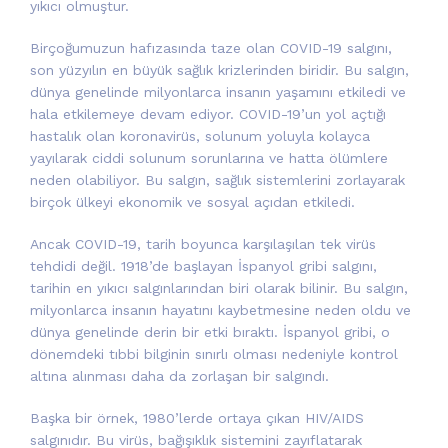
yıkıcı olmuştur.
Birçoğumuzun hafızasında taze olan COVID-19 salgını,
son yüzyılın en büyük sağlık krizlerinden biridir. Bu salgın,
dünya genelinde milyonlarca insanın yaşamını etkiledi ve
hala etkilemeye devam ediyor. COVID-19’un yol açtığı
hastalık olan koronavirüs, solunum yoluyla kolayca
yayılarak ciddi solunum sorunlarına ve hatta ölümlere
neden olabiliyor. Bu salgın, sağlık sistemlerini zorlayarak
birçok ülkeyi ekonomik ve sosyal açıdan etkiledi.
Ancak COVID-19, tarih boyunca karşılaşılan tek virüs
tehdidi değil. 1918’de başlayan İspanyol gribi salgını,
tarihin en yıkıcı salgınlarından biri olarak bilinir. Bu salgın,
milyonlarca insanın hayatını kaybetmesine neden oldu ve
dünya genelinde derin bir etki bıraktı. İspanyol gribi, o
dönemdeki tıbbi bilginin sınırlı olması nedeniyle kontrol
altına alınması daha da zorlaşan bir salgındı.
Başka bir örnek, 1980’lerde ortaya çıkan HIV/AIDS
salgınıdır. Bu virüs, bağışıklık sistemini zayıflatarak