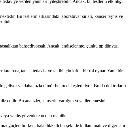
tedaviye verilen yanıtları iyileştirebilir. Ancak, bu testlerin etkinliği
ektedir. Bu testlerin arkasındaki laboratuvar sırları, kanser teşhis ve
emlidir.
 hastalıktan bahsediyorsak. Ancak, endişelenme, çünkü tıp dünyası
araması, tanısı, tedavisi ve takibi için kritik bir rol oynar. Yani, bir
ale geliyor ve daha fazla tümör belirteci keşfediliyor. Bu da doktorların
liz edilir. Bu analizler, kanserin varlığını veya ilerlemesini
 veya yanlış güvenlere neden olabilir.
ızı güçlendirirken, hala dikkatli bir şekilde kullanılmalı ve diğer tanı