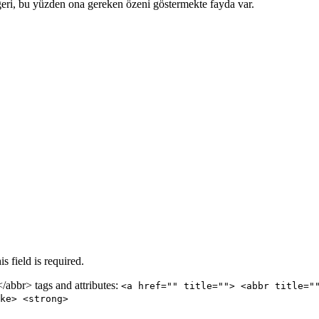
eğeri, bu yüzden ona gereken özeni göstermekte fayda var.
is field is required.
abbr> tags and attributes:
<a href="" title=""> <abbr title="
ke> <strong>