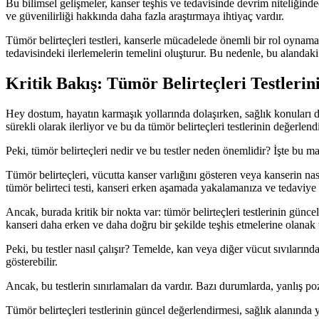
Bu bilimsel gelişmeler, kanser teşhis ve tedavisinde devrim niteliğindedir.
ve güvenilirliği hakkında daha fazla araştırmaya ihtiyaç vardır.
Tümör belirteçleri testleri, kanserle mücadelede önemli bir rol oynamakt
tedavisindeki ilerlemelerin temelini oluşturur. Bu nedenle, bu alandak
Kritik Bakış: Tümör Belirteçleri Testleri
Hey dostum, hayatın karmaşık yollarında dolaşırken, sağlık konuları d
sürekli olarak ilerliyor ve bu da tümör belirteçleri testlerinin değerlen
Peki, tümör belirteçleri nedir ve bu testler neden önemlidir? İşte bu 
Tümör belirteçleri, vücutta kanser varlığını gösteren veya kanserin nasıl 
tümör belirteci testi, kanseri erken aşamada yakalamanıza ve tedaviye d
Ancak, burada kritik bir nokta var: tümör belirteçleri testlerinin günce
kanseri daha erken ve daha doğru bir şekilde teşhis etmelerine olanak t
Peki, bu testler nasıl çalışır? Temelde, kan veya diğer vücut sıvılarından
gösterebilir.
Ancak, bu testlerin sınırlamaları da vardır. Bazı durumlarda, yanlış poz
Tümör belirteçleri testlerinin güncel değerlendirmesi, sağlık alanında y