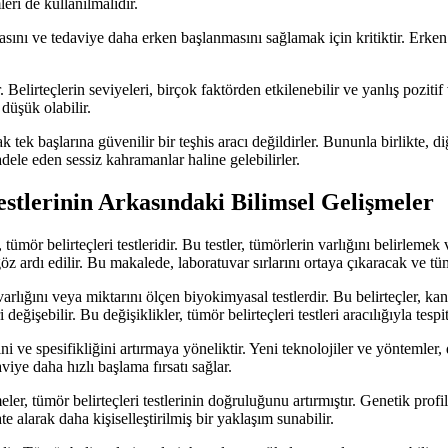
leri de kullanılmalıdır.
sını ve tedaviye daha erken başlanmasını sağlamak için kritiktir. Erken teş
 Belirteçlerin seviyeleri, birçok faktörden etkilenebilir ve yanlış pozitif
 düşük olabilir.
tek başlarına güvenilir bir teşhis aracı değildirler. Bununla birlikte, di
adele eden sessiz kahramanlar haline gelebilirler.
estlerinin Arkasındaki Bilimsel Gelişmeler
mör belirteçleri testleridir. Bu testler, tümörlerin varlığını belirlemek 
ardı edilir. Bu makalede, laboratuvar sırlarını ortaya çıkaracak ve tümör 
varlığını veya miktarını ölçen biyokimyasal testlerdir. Bu belirteçler, kans
ğişebilir. Bu değişiklikler, tümör belirteçleri testleri aracılığıyla tespit 
tini ve spesifikliğini artırmaya yöneliktir. Yeni teknolojiler ve yöntemle
viye daha hızlı başlama fırsatı sağlar.
eler, tümör belirteçleri testlerinin doğruluğunu artırmıştır. Genetik prof
ate alarak daha kişiselleştirilmiş bir yaklaşım sunabilir.