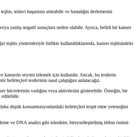
his, tedavi başarısını artırabilir ve hastalığın ilerlemesini
 veya yanlış negatif sonuçlara neden olabilir. Ayrıca, belirli bir kanser
ğer teşhis yöntemleriyle birlikte kullanıldıklarında, kanser teşhisindeki
ve kanserin seyrini izlemek için kullanılır. Ancak, bu testlerin
belirteçleri testlerinin nasıl çalıştığını anlatacağız.
er hücrelerinin varlığını veya aktivitesini gösterebilir. Örneğin, bir
edilebilir.
r, daha düşük konsantrasyonlardaki belirteçleri tespit etme yeteneğini
illeme ve DNA analizi gibi teknikler, bireyselleştirilmiş tıbbın önünü