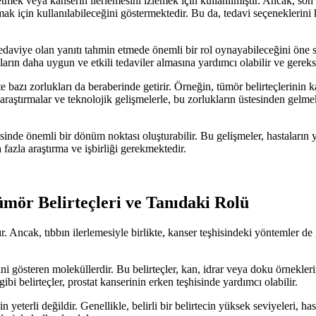
 etmek veya kanserin ilerlemesini izlemek için kullanılmıştır. Ancak, son a
ak için kullanılabileceğini göstermektedir. Bu da, tedavi seçeneklerini 
edaviye olan yanıtı tahmin etmede önemli bir rol oynayabileceğini öne sürm
rın daha uygun ve etkili tedaviler almasına yardımcı olabilir ve gereks
likte bazı zorlukları da beraberinde getirir. Örneğin, tümör belirteçlerini
n araştırmalar ve teknolojik gelişmelerle, bu zorlukların üstesinden ge
visinde önemli bir dönüm noktası oluşturabilir. Bu gelişmeler, hastaların y
 fazla araştırma ve işbirliği gerekmektedir.
mör Belirteçleri ve Tanıdaki Rolü
tır. Ancak, tıbbın ilerlemesiyle birlikte, kanser teşhisindeki yöntemler de
ini gösteren moleküllerdir. Bu belirteçler, kan, idrar veya doku örneklerin
ibi belirteçler, prostat kanserinin erken teşhisinde yardımcı olabilir.
yeterli değildir. Genellikle, belirli bir belirtecin yüksek seviyeleri, has