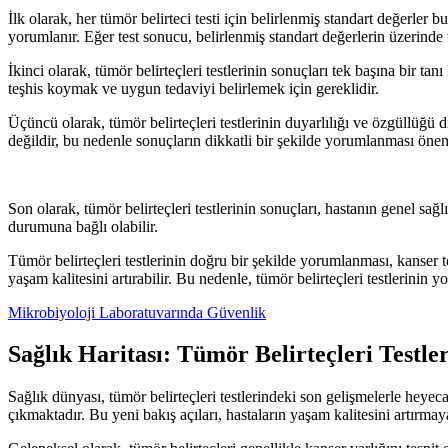
İlk olarak, her tümör belirteci testi için belirlenmiş standart değerler 
yorumlanır. Eğer test sonucu, belirlenmiş standart değerlerin üzerinde
İkinci olarak, tümör belirteçleri testlerinin sonuçları tek başına bir tan
teşhis koymak ve uygun tedaviyi belirlemek için gereklidir.
Üçüncü olarak, tümör belirteçleri testlerinin duyarlılığı ve özgüllüğü 
değildir, bu nedenle sonuçların dikkatli bir şekilde yorumlanması önem
Son olarak, tümör belirteçleri testlerinin sonuçları, hastanın genel s
durumuna bağlı olabilir.
Tümör belirteçleri testlerinin doğru bir şekilde yorumlanması, kanser 
yaşam kalitesini artırabilir. Bu nedenle, tümör belirteçleri testlerini
Mikrobiyoloji Laboratuvarında Güvenlik
Sağlık Haritası: Tümör Belirteçleri Testle
Sağlık dünyası, tümör belirteçleri testlerindeki son gelişmelerle heyec
çıkmaktadır. Bu yeni bakış açıları, hastaların yaşam kalitesini artırma