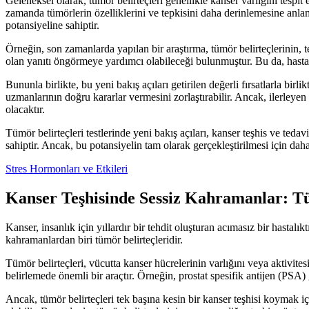
Geleneksel olarak, tümör belirteçleri genellikle kanser varlığını tespit
zamanda tümörlerin özelliklerini ve tepkisini daha derinlemesine anlam
potansiyeline sahiptir.
Örneğin, son zamanlarda yapılan bir araştırma, tümör belirteçlerinin, t
olan yanıtı öngörmeye yardımcı olabileceği bulunmuştur. Bu da, hastala
Bununla birlikte, bu yeni bakış açıları getirilen değerli fırsatlarla bir
uzmanlarının doğru kararlar vermesini zorlaştırabilir. Ancak, ilerleye
olacaktır.
Tümör belirteçleri testlerinde yeni bakış açıları, kanser teşhis ve teda
sahiptir. Ancak, bu potansiyelin tam olarak gerçekleştirilmesi için daha
Stres Hormonları ve Etkileri
Kanser Teşhisinde Sessiz Kahramanlar: Tü
Kanser, insanlık için yıllardır bir tehdit oluşturan acımasız bir hastalık
kahramanlardan biri tümör belirteçleridir.
Tümör belirteçleri, vücutta kanser hücrelerinin varlığını veya aktivites
belirlemede önemli bir araçtır. Örneğin, prostat spesifik antijen (PSA) g
Ancak, tümör belirteçleri tek başına kesin bir kanser teşhisi koymak için 