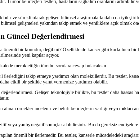
 Tümör belirteçleri testleri, hastaların sağkalım oranlarını artırabilir ve 
adır ve sürekli olarak gelişen bilimsel araştırmalarla daha da iyileştirilm
i bilimsel gelişmeleri yakından takip etmek ve yeniliklere açık olmak ön
nin Güncel Değerlendirmesi
a önemli bir konudur, değil mi? Özellikle de kanser gibi korkutucu bir
dirilmesinde yeni kapılar açıyor.
makalede merak ettiğin tüm bu sorulara cevap bulacaksın.
ilerlediğini takip etmeye yardımcı olan moleküllerdir. Bu testler, kanser t
aha etkili bir şekilde yanıt vermenize yardımcı olabilir.
l değerlendirmesi. Gelişen teknolojiyle birlikte, bu testler daha hassas h
anır.
 alınan örnekler incelenir ve belirli belirteçlerin varlığı veya miktarı ana
itif veya yanlış negatif sonuçlar alabilirsiniz. Bu da gereksiz endişelere
apılan önemli bir ilerlemedir. Bu testler, kanserle mücadeledeki araçlarım