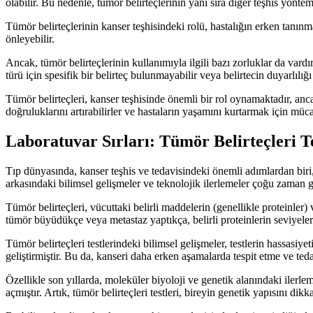
olabilir. Bu nedenle, tümör belirteçlerinin yanı sıra diğer teşhis yöntem
Tümör belirteçlerinin kanser teşhisindeki rolü, hastalığın erken tanınma
önleyebilir.
Ancak, tümör belirteçlerinin kullanımıyla ilgili bazı zorluklar da vardır.
türü için spesifik bir belirteç bulunmayabilir veya belirtecin duyarlılığı
Tümör belirteçleri, kanser teşhisinde önemli bir rol oynamaktadır, ancak 
doğruluklarını artırabilirler ve hastaların yaşamını kurtarmak için müc
Laboratuvar Sırları: Tümör Belirteçleri T
Tıp dünyasında, kanser teşhis ve tedavisindeki önemli adımlardan biri, tü
arkasındaki bilimsel gelişmeler ve teknolojik ilerlemeler çoğu zaman göz 
Tümör belirteçleri, vücuttaki belirli maddelerin (genellikle proteinler) 
tümör büyüdükçe veya metastaz yaptıkça, belirli proteinlerin seviyeleri de
Tümör belirteçleri testlerindeki bilimsel gelişmeler, testlerin hassasiye
geliştirmiştir. Bu da, kanseri daha erken aşamalarda tespit etme ve teda
Özellikle son yıllarda, moleküler biyoloji ve genetik alanındaki ilerlem
açmıştır. Artık, tümör belirteçleri testleri, bireyin genetik yapısını dikk