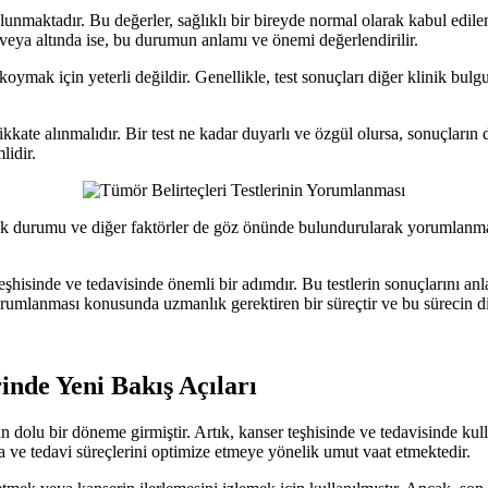
bulunmaktadır. Bu değerler, sağlıklı bir bireyde normal olarak kabul edilen 
 veya altında ise, bu durumun anlamı ve önemi değerlendirilir.
ı koymak için yeterli değildir. Genellikle, test sonuçları diğer klinik bul
dikkate alınmalıdır. Bir test ne kadar duyarlı ve özgül olursa, sonuçlar
lidir.
ağlık durumu ve diğer faktörler de göz önünde bulundurularak yorumlanmal
teşhisinde ve tedavisinde önemli bir adımdır. Bu testlerin sonuçlarını an
n yorumlanması konusunda uzmanlık gerektiren bir süreçtir ve bu sürecin d
rinde Yeni Bakış Açıları
an dolu bir döneme girmiştir. Artık, kanser teşhisinde ve tedavisinde kull
ya ve tedavi süreçlerini optimize etmeye yönelik umut vaat etmektedir.