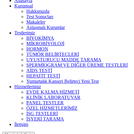
Anasayfa
Kurumsal
Hakkımızda
Test Sonuçları
Makaleler
Anlaşmalı Kurumlar
Testlerimiz
BİYOKİMYA
MİKROBİYOLOJİ
HORMON
TÜMÖR BELİRTEÇLERİ
UYUŞTURUCU MADDE TARAMA
SPERMİOGRAM VE DİĞER ÜREME TESTLERİ
AİDS TESTİ
HEPATİT TESTİ
Yumurtalık Kanseri Belirteci Yeni Test
Hizmetlerimiz
EVDE KALMA HİZMETİ
KLİNİK LABORATUVAR
PANEL TESTLER
ÖZEL HİZMETLERİMİZ
İSG TESTLERİ
İŞYERİ TARAMA
İletişim