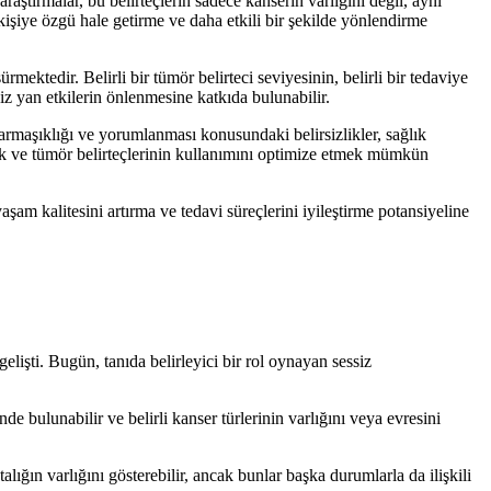
raştırmalar, bu belirteçlerin sadece kanserin varlığını değil, aynı
kişiye özgü hale getirme ve daha etkili bir şekilde yönlendirme
ektedir. Belirli bir tümör belirteci seviyesinin, belirli bir tedaviye
iz yan etkilerin önlenmesine katkıda bulunabilir.
n karmaşıklığı ve yorumlanması konusundaki belirsizlikler, sağlık
lmek ve tümör belirteçlerinin kullanımını optimize etmek mümkün
aşam kalitesini artırma ve tedavi süreçlerini iyileştirme potansiyeline
 gelişti. Bugün, tanıda belirleyici bir rol oynayan sessiz
de bulunabilir ve belirli kanser türlerinin varlığını veya evresini
talığın varlığını gösterebilir, ancak bunlar başka durumlarla da ilişkili