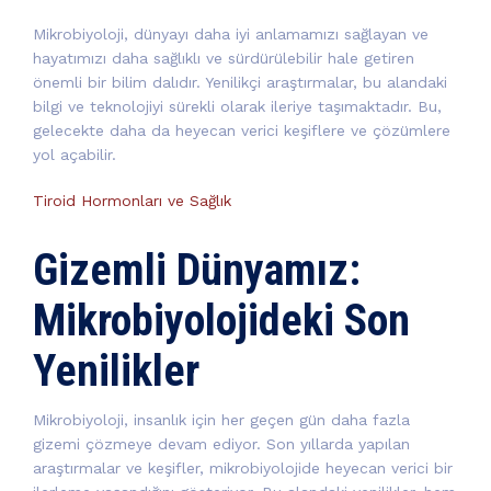
Mikrobiyoloji, dünyayı daha iyi anlamamızı sağlayan ve
hayatımızı daha sağlıklı ve sürdürülebilir hale getiren
önemli bir bilim dalıdır. Yenilikçi araştırmalar, bu alandaki
bilgi ve teknolojiyi sürekli olarak ileriye taşımaktadır. Bu,
gelecekte daha da heyecan verici keşiflere ve çözümlere
yol açabilir.
Tiroid Hormonları ve Sağlık
Gizemli Dünyamız:
Mikrobiyolojideki Son
Yenilikler
Mikrobiyoloji, insanlık için her geçen gün daha fazla
gizemi çözmeye devam ediyor. Son yıllarda yapılan
araştırmalar ve keşifler, mikrobiyolojide heyecan verici bir