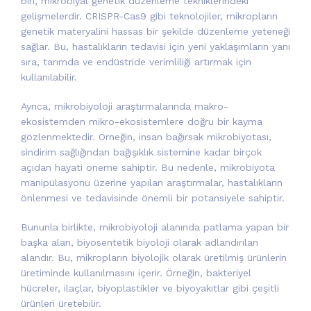
biri, mikrobiyal genetik düzenleme tekniklerindeki
gelişmelerdir. CRISPR-Cas9 gibi teknolojiler, mikropların
genetik materyalini hassas bir şekilde düzenleme yeteneği
sağlar. Bu, hastalıkların tedavisi için yeni yaklaşımların yanı
sıra, tarımda ve endüstride verimliliği artırmak için
kullanılabilir.
Ayrıca, mikrobiyoloji araştırmalarında makro-
ekosistemden mikro-ekosistemlere doğru bir kayma
gözlenmektedir. Örneğin, insan bağırsak mikrobiyotası,
sindirim sağlığından bağışıklık sistemine kadar birçok
açıdan hayati öneme sahiptir. Bu nedenle, mikrobiyota
manipülasyonu üzerine yapılan araştırmalar, hastalıkların
önlenmesi ve tedavisinde önemli bir potansiyele sahiptir.
Bununla birlikte, mikrobiyoloji alanında patlama yapan bir
başka alan, biyosentetik biyoloji olarak adlandırılan
alandır. Bu, mikropların biyolojik olarak üretilmiş ürünlerin
üretiminde kullanılmasını içerir. Örneğin, bakteriyel
hücreler, ilaçlar, biyoplastikler ve biyoyakıtlar gibi çeşitli
ürünleri üretebilir.