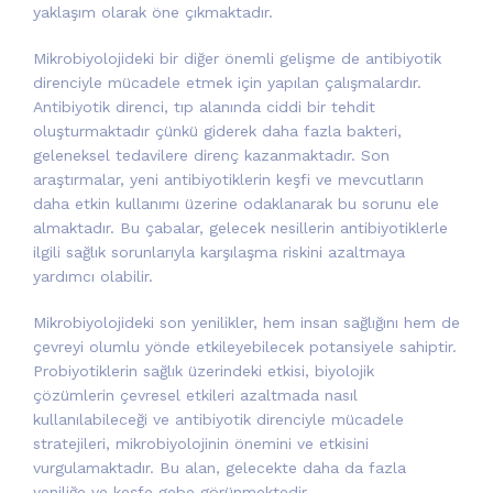
yaklaşım olarak öne çıkmaktadır.
Mikrobiyolojideki bir diğer önemli gelişme de antibiyotik
direnciyle mücadele etmek için yapılan çalışmalardır.
Antibiyotik direnci, tıp alanında ciddi bir tehdit
oluşturmaktadır çünkü giderek daha fazla bakteri,
geleneksel tedavilere direnç kazanmaktadır. Son
araştırmalar, yeni antibiyotiklerin keşfi ve mevcutların
daha etkin kullanımı üzerine odaklanarak bu sorunu ele
almaktadır. Bu çabalar, gelecek nesillerin antibiyotiklerle
ilgili sağlık sorunlarıyla karşılaşma riskini azaltmaya
yardımcı olabilir.
Mikrobiyolojideki son yenilikler, hem insan sağlığını hem de
çevreyi olumlu yönde etkileyebilecek potansiyele sahiptir.
Probiyotiklerin sağlık üzerindeki etkisi, biyolojik
çözümlerin çevresel etkileri azaltmada nasıl
kullanılabileceği ve antibiyotik direnciyle mücadele
stratejileri, mikrobiyolojinin önemini ve etkisini
vurgulamaktadır. Bu alan, gelecekte daha da fazla
yeniliğe ve keşfe gebe görünmektedir.