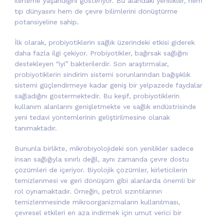
ilerleme yaşandığını gösteriyor. Bu alandaki yenilikler, hem
tıp dünyasını hem de çevre bilimlerini dönüştürme
potansiyeline sahip.
İlk olarak, probiyotiklerin sağlık üzerindeki etkisi giderek
daha fazla ilgi çekiyor. Probiyotikler, bağırsak sağlığını
destekleyen “iyi” bakterilerdir. Son araştırmalar,
probiyotiklerin sindirim sistemi sorunlarından bağışıklık
sistemi güçlendirmeye kadar geniş bir yelpazede faydalar
sağladığını göstermektedir. Bu keşif, probiyotiklerin
kullanım alanlarını genişletmekte ve sağlık endüstrisinde
yeni tedavi yöntemlerinin geliştirilmesine olanak
tanımaktadır.
Bununla birlikte, mikrobiyolojideki son yenilikler sadece
insan sağlığıyla sınırlı değil, aynı zamanda çevre dostu
çözümleri de içeriyor. Biyolojik çözümler, kirleticilerin
temizlenmesi ve geri dönüşüm gibi alanlarda önemli bir
rol oynamaktadır. Örneğin, petrol sızıntılarının
temizlenmesinde mikroorganizmaların kullanılması,
çevresel etkileri en aza indirmek için umut verici bir