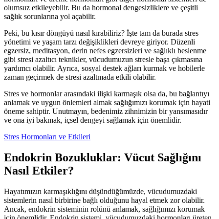
olumsuz etkileyebilir. Bu da hormonal dengesizliklere ve çeşitli
sağlık sorunlarına yol açabilir.
Peki, bu kısır döngüyü nasıl kırabiliriz? İşte tam da burada stres
yönetimi ve yaşam tarzı değişiklikleri devreye giriyor. Düzenli
egzersiz, meditasyon, derin nefes egzersizleri ve sağlıklı beslenme
gibi stresi azaltıcı teknikler, vücudumuzun stresle başa çıkmasına
yardımcı olabilir. Ayrıca, sosyal destek ağları kurmak ve hobilerle
zaman geçirmek de stresi azaltmada etkili olabilir.
Stres ve hormonlar arasındaki ilişki karmaşık olsa da, bu bağlantıyı
anlamak ve uygun önlemleri almak sağlığımızı korumak için hayati
öneme sahiptir. Unutmayın, bedenimiz zihnimizin bir yansımasıdır
ve ona iyi bakmak, içsel dengeyi sağlamak için önemlidir.
Stres Hormonları ve Etkileri
Endokrin Bozukluklar: Vücut Sağlığını
Nasıl Etkiler?
Hayatımızın karmaşıklığını düşündüğümüzde, vücudumuzdaki
sistemlerin nasıl birbirine bağlı olduğunu hayal etmek zor olabilir.
Ancak, endokrin sisteminin rolünü anlamak, sağlığımızı korumak
için önemlidir. Endokrin sistemi, vücudumuzdaki hormonları üreten