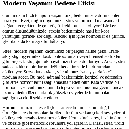
Modern Yaşamın Bedene Etkisi
Günümüzün hızlı tempolu yaşam tarzı, bedenimizde derin etkiler
bırakıyor. Evet, doğru duydunuz – stres ve hormonlar arasındaki
bağlantı gerçekten de çok güçlü. Peki, bu nasıl oluyor? Bir kez
oturup düşündüğünüzde, stresin bedenimizde nasıl bir kaos
yarattığını görmek zor değil. Ancak, işin içine hormonlar da girince,
işler daha da karmaşık bir hâl alıyor.
Stres, modern yaşamın kaçınılmaz bir parçası haline geldi. Trafik
sıkışıklığı, işyerindeki baskı, aile sorunları veya finansal zorluklar
gibi birçok faktör, günlük hayatımızı stresle dolduruyor. Ancak, stres
sadece zihinsel bir durum değil; bedenimiz de bu durumdan
etkileniyor. Stres altındayken, vücudumuz “savaş ya da kaç”
moduna geçer. Bu mod, adrenal bezlerimizin kortizol ve adrenalin
gibi stres hormonlarını salgılamasına neden olur. Kısa vadede bu
hormonlar, vücudumuzu anında tepki verme moduna geçirir, ancak
uzun vadede düzenli olarak yüksek seviyelerde bulunmaları,
sağlığımızı ciddi şekilde etkiler.
Hormonlarımızın stresle ilişkisi sadece bununla sınırlı değil.
Örneğin, stres hormonları kortizol, insülin ve kan şekeri seviyelerini
etkileyerek metabolizmamızı etkiler. Uzun süreli stres, insülin direnci
ve obezite gibi metabolik sorunlara yol açabilir. Dahası, stres, tiroid
hormonları ve üreme hormonları gibi diğer hormonal sistemleri de