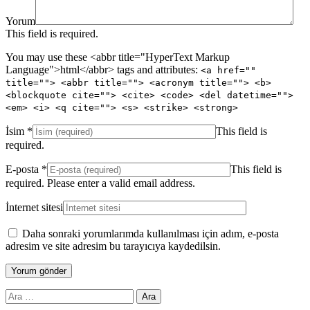
Yorum
This field is required.
You may use these <abbr title="HyperText Markup
Language">html</abbr> tags and attributes:
<a href=""
title=""> <abbr title=""> <acronym title=""> <b>
<blockquote cite=""> <cite> <code> <del datetime="">
<em> <i> <q cite=""> <s> <strike> <strong>
İsim
*
This field is
required.
E-posta
*
This field is
required.
Please enter a valid email address.
İnternet sitesi
Daha sonraki yorumlarımda kullanılması için adım, e-posta
adresim ve site adresim bu tarayıcıya kaydedilsin.
Arama: