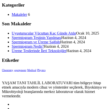
Kategoriler
Makaleler
6
Son Makaleler
Uyuşturucular Vücuttan Kaç Günde Atılır
Ocak 10, 2025
Spermiogram Testinin Yapılması
Haziran 4, 2024
Spermiogram ve Üreme Sağlığı
Haziran 4, 2024
Spermiogram Nedir?
Haziran 4, 2024
Üreme Testlerinde İleri Teknolojiler
Haziran 4, 2024
Etiketler
Chemistry
equipment‎
Medical
Physics
YAŞAM TANI TAHLİL LABORATUVARI tüm bölgeye hitap
etmek amacıyla modern cihaz ve yöntemler seçilerek, Biyokimya ve
Mikrobiyoloji branşlarında merkez laboratuvar olarak hizmet
vermektedir.