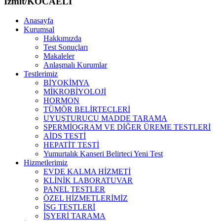
İzmit/KOCAELİ
Anasayfa
Kurumsal
Hakkımızda
Test Sonuçları
Makaleler
Anlaşmalı Kurumlar
Testlerimiz
BİYOKİMYA
MİKROBİYOLOJİ
HORMON
TÜMÖR BELİRTEÇLERİ
UYUŞTURUCU MADDE TARAMA
SPERMİOGRAM VE DİĞER ÜREME TESTLERİ
AİDS TESTİ
HEPATİT TESTİ
Yumurtalık Kanseri Belirteci Yeni Test
Hizmetlerimiz
EVDE KALMA HİZMETİ
KLİNİK LABORATUVAR
PANEL TESTLER
ÖZEL HİZMETLERİMİZ
İSG TESTLERİ
İŞYERİ TARAMA