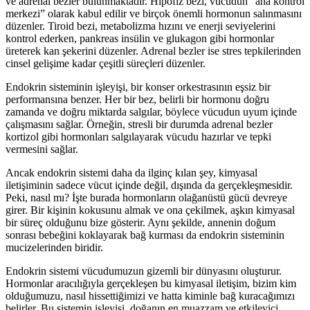
ve adrenal bezler bulunmaktadır. Hipofiz bezi, vücudun “ana kontrol
merkezi” olarak kabul edilir ve birçok önemli hormonun salınmasını
düzenler. Tiroid bezi, metabolizma hızını ve enerji seviyelerini
kontrol ederken, pankreas insülin ve glukagon gibi hormonlar
üreterek kan şekerini düzenler. Adrenal bezler ise stres tepkilerinden
cinsel gelişime kadar çeşitli süreçleri düzenler.
Endokrin sisteminin işleyişi, bir konser orkestrasının eşsiz bir
performansına benzer. Her bir bez, belirli bir hormonu doğru
zamanda ve doğru miktarda salgılar, böylece vücudun uyum içinde
çalışmasını sağlar. Örneğin, stresli bir durumda adrenal bezler
kortizol gibi hormonları salgılayarak vücudu hazırlar ve tepki
vermesini sağlar.
Ancak endokrin sistemi daha da ilginç kılan şey, kimyasal
iletişiminin sadece vücut içinde değil, dışında da gerçekleşmesidir.
Peki, nasıl mı? İşte burada hormonların olağanüstü gücü devreye
girer. Bir kişinin kokusunu almak ve ona çekilmek, aşkın kimyasal
bir süreç olduğunu bize gösterir. Aynı şekilde, annenin doğum
sonrası bebeğini koklayarak bağ kurması da endokrin sisteminin
mucizelerinden biridir.
Endokrin sistemi vücudumuzun gizemli bir dünyasını oluşturur.
Hormonlar aracılığıyla gerçekleşen bu kimyasal iletişim, bizim kim
olduğumuzu, nasıl hissettiğimizi ve hatta kiminle bağ kuracağımızı
belirler. Bu sistemin işleyişi, doğanın en muazzam ve etkileyici