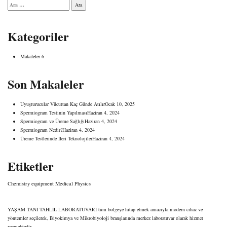
Arama:
Kategoriler
Makaleler
6
Son Makaleler
Uyuşturucular Vücuttan Kaç Günde Atılır
Ocak 10, 2025
Spermiogram Testinin Yapılması
Haziran 4, 2024
Spermiogram ve Üreme Sağlığı
Haziran 4, 2024
Spermiogram Nedir?
Haziran 4, 2024
Üreme Testlerinde İleri Teknolojiler
Haziran 4, 2024
Etiketler
Chemistry
equipment‎
Medical
Physics
YAŞAM TANI TAHLİL LABORATUVARI tüm bölgeye hitap etmek amacıyla modern cihaz ve
yöntemler seçilerek, Biyokimya ve Mikrobiyoloji branşlarında merkez laboratuvar olarak hizmet
vermektedir.