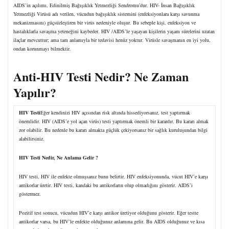
AIDS’in açılımı, Edinilmiş Bağışıklık Yetmezliği Sendromu’dur. HIV- İnsan Bağışıklık
Yetmezliği Virüsü adı verilen, vücudun bağışıklık sistemini (enfeksiyonlara karşı savunma
mekanizmasını) güçsüzleştiren bir virüs nedeniyle oluşur. Bu sebeple kişi, enfeksiyon ve
hastalıklarla savaşma yeteneğini kaybeder. HIV /AIDS’le yaşayan kişilerin yaşam sürelerini uzatan
ilaçlar mevcuttur; ama tam anlamıyla bir tedavisi henüz yoktur. Virüsle savaşmanın en iyi yolu,
ondan korunmayı bilmektir.
Anti-HIV Testi Nedir? Ne Zaman
Yapılır?
HIV Testi
Eğer kendinizi HIV açısından risk altında hissediyorsanız, test yaptırmak
önemlidir. HIV (AIDS’e yol açan virüs) testi yaptırmak önemli bir karardır. Bu kararı almak
zor olabilir. Bu nedenle bu kararı almakta güçlük çekiyorsanız bir sağlık kuruluşundan bilgi
alabilirsiniz.
HIV Testi Nedir, Ne Anlama Gelir ?
HIV testi, HIV ile enfekte olmuşsanız bunu belirtir. HIV enfeksiyonunda, vücut HIV’e karşı
antikorlar üretir. HIV testi, kandaki bu antikorların olup olmadığını gösterir. AIDS’i
göstermez.
Pozitif test sonucu, vücudun HIV’e karşı antikor üretiyor olduğunu gösterir. Eğer testte
antikorlar varsa, bu HIV’le enfekte olduğunuz anlamına gelir. Bu AIDS olduğunuz ve kısa