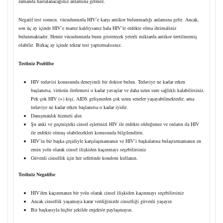
zamanda hastalanacağınız anlamına gelmez.
Negatif test sonucu, vücudunuzda HIV’e karşı antikor bulunmadığı anlamına gelir. Ancak,
son üç ay içinde HIV’e maruz kaldıysanız hala HIV’le enfekte olma ihtimaliniz
bulunmaktadır. Henüz vücudunuzda bunu gösterecek yeterli miktarda antikor üretilmemiş
olabilir. Birkaç ay içinde tekrar test yaptırmalısınız.
Testiniz Pozitifse
HIV tedavisi konusunda deneyimli bir doktor bulun. Tedaviye ne kadar erken
başlanırsa, virüsün ilerlemesi o kadar yavaşlar ve daha uzun sure sağlıklı kalabilirsiniz.
Pek çok HIV (+) kişi, AIDS gelişmeden çok uzun seneler yaşayabilmektedir; ama
tedaviye ne kadar erken başlanırsa o kadar iyidir.
Danışmanlık hizmeti alın
Şu anki ve geçmişteki cinsel eşlerinizi HIV ile enfekte olduğunuz ve onların da HIV
ile enfekte olmuş olabilecekleri konusunda bilgilendirin.
HIV’in bir başka çeşidiyle karşılaşmamanın ve HIV’i başkalarına bulaştırmamanın en
emin yolu olarak cinsel ilişkiden kaçınmayı seçebilirsiniz
Güvenli cinsellik için her seferinde kondom kullanın.
Testiniz Negatifse
HIV’den kaçınmanın bir yolu olarak cinsel ilişkiden kaçınmayı seçebilirsiniz
Ancak cinsellik yaşamaya karar verdiğinizde cinselliği güvenli yaşayın
Bir başkasıyla hiçbir şekilde enjektör paylaşmayın.