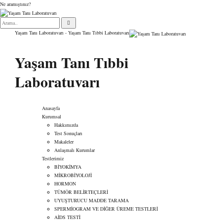
Ne aramıştınız?
Yaşam Tanı Laboratuvarı - Yaşam Tanı Tıbbi Laboratuvarı
Yaşam Tanı Tıbbi
Laboratuvarı
Anasayfa
Kurumsal
Hakkımızda
Test Sonuçları
Makaleler
Anlaşmalı Kurumlar
Testlerimiz
BİYOKİMYA
MİKROBİYOLOJİ
HORMON
TÜMÖR BELİRTEÇLERİ
UYUŞTURUCU MADDE TARAMA
SPERMİOGRAM VE DİĞER ÜREME TESTLERİ
AİDS TESTİ