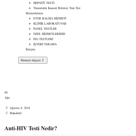
HEPATİT TESTİ
Yumurtalık Kanseri Belirteci Yeni Test
Hizmetlerimiz
EVDE KALMA HİZMETİ
KLİNİK LABORATUVAR
PANEL TESTLER
ÖZEL HİZMETLERİMİZ
İSG TESTLERİ
İŞYERİ TARAMA
İletişim
Menüyü değiştir
Anti-HIV Testi Nedir?
08
Ağu
Tarih
Ağustos 8, 2018
Kategoriler
Makaleler
Anti-HIV Testi Nedir?