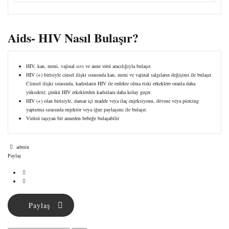
Aids- HIV Nasıl Bulaşır?
HIV, kan, meni, vajinal sıvı ve anne sütü aracılığıyla bulaşır.
HIV (+) birisiyle cinsel ilişki sırasında kan, meni ve vajinal salgıların değişimi ile bulaşır.
Ciinsel ilişki sırasında, kadınların HIV ile enfekte olma riski erkeklere oranla daha
yüksektir; çünkü HIV erkeklerden kadınlara daha kolay geçer.
HIV (+) olan birisiyle, damar içi madde veya ilaç enjeksiyonu, dövme veya piercing
yaptırma sırasında enjektör veya iğne paylaşımı ile bulaşır.
Virüsü taşıyan bir anneden bebeğe bulaşabilir
Yazar
admin
Paylaş
Paylaş