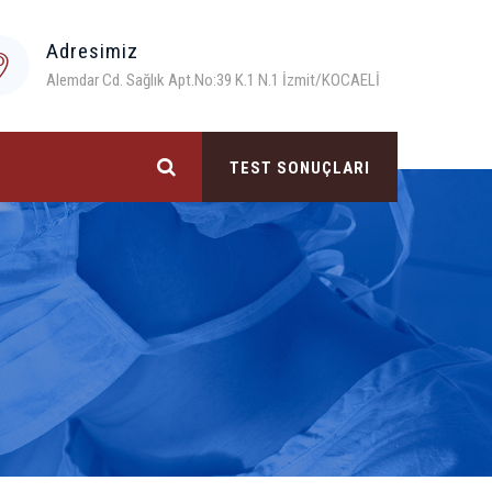
Adresimiz
Alemdar Cd. Sağlık Apt.No:39 K.1 N.1 İzmit/KOCAELİ
TEST SONUÇLARI