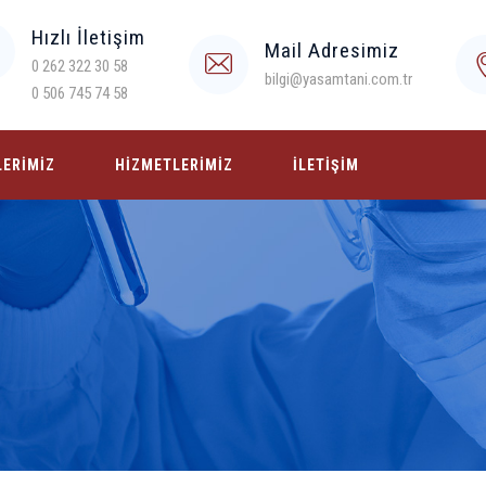
Hızlı İletişim
Mail Adresimiz
0 262 322 30 58
bilgi@yasamtani.com.tr
0 506 745 74 58
LERIMIZ
HIZMETLERIMIZ
İLETIŞIM