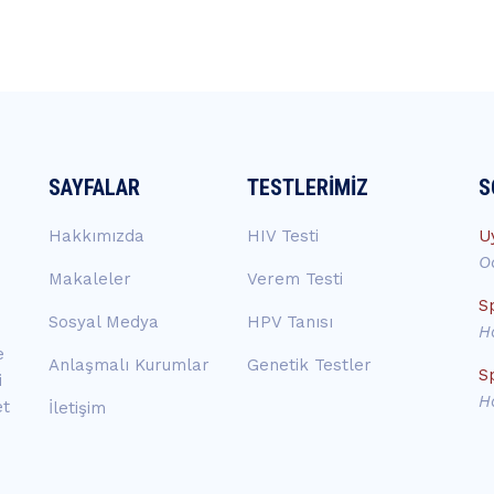
SAYFALAR
TESTLERIMIZ
S
Hakkımızda
HIV Testi
U
O
Makaleler
Verem Testi
S
Sosyal Medya
HPV Tanısı
H
e
Anlaşmalı Kurumlar
Genetik Testler
S
i
H
et
İletişim